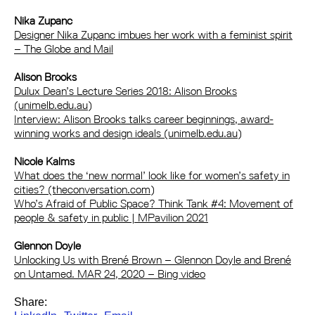
Nika Zupanc
Designer Nika Zupanc imbues her work with a feminist spirit
– The Globe and Mail
Alison Brooks
Dulux Dean’s Lecture Series 2018: Alison Brooks
(unimelb.edu.au)
Interview: Alison Brooks talks career beginnings, award-
winning works and design ideals (unimelb.edu.au)
Nicole Kalms
What does the ‘new normal’ look like for women’s safety in
cities? (theconversation.com)
Who’s Afraid of Public Space? Think Tank #4: Movement of
people & safety in public | MPavilion 2021
Glennon Doyle
Unlocking Us with Brené Brown – Glennon Doyle and Brené
on Untamed. MAR 24, 2020 – Bing video
Share: