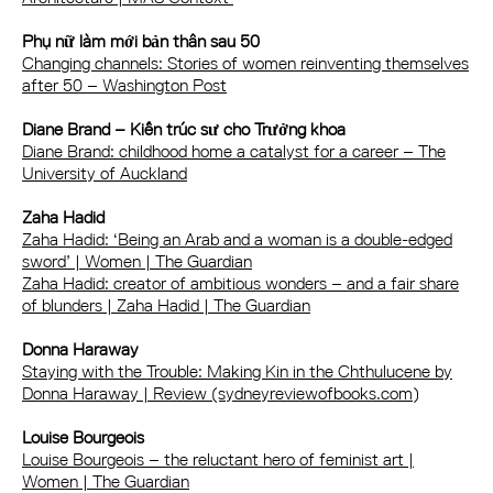
Phụ nữ làm mới bản thân sau 50
Changing channels: Stories of women reinventing themselves
after 50 – Washington Post
Diane Brand – Kiến trúc sư cho Trưởng khoa
Diane Brand: childhood home a catalyst for a career – The
University of Auckland
Zaha Hadid
Zaha Hadid: ‘Being an Arab and a woman is a double-edged
sword’ | Women | The Guardian
Zaha Hadid: creator of ambitious wonders – and a fair share
of blunders | Zaha Hadid | The Guardian
Donna Haraway
Staying with the Trouble: Making Kin in the Chthulucene by
Donna Haraway | Review (sydneyreviewofbooks.com)
Louise Bourgeois
Louise Bourgeois – the reluctant hero of feminist art |
Women | The Guardian