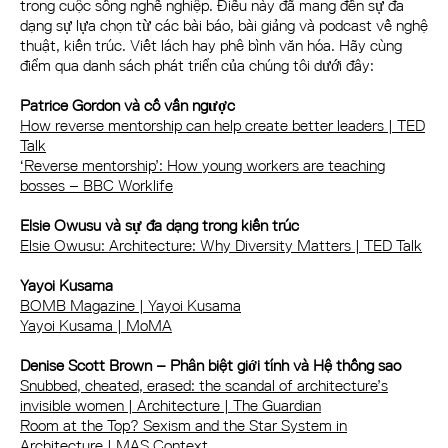
trong cuộc sống nghề nghiệp. Điều này đã mang đến sự đa
dạng sự lựa chọn từ các bài báo, bài giảng và podcast về nghệ
thuật, kiến trúc. Viết lách hay phê bình văn hóa. Hãy cùng
điểm qua danh sách phát triển của chúng tôi dưới đây:
Patrice Gordon và cố vấn ngược
How reverse mentorship can help create better leaders | TED
Talk
‘Reverse mentorship’: How young workers are teaching
bosses – BBC Worklife
Elsie Owusu và sự đa dạng trong kiến trúc
Elsie Owusu: Architecture: Why Diversity Matters | TED Talk
Yayoi Kusama
BOMB Magazine | Yayoi Kusama
Yayoi Kusama | MoMA
Denise Scott Brown – Phân biệt giới tính và Hệ thống sao
Snubbed, cheated, erased: the scandal of architecture’s
invisible women | Architecture | The Guardian
Room at the Top? Sexism and the Star System in
Architecture | MAS Context