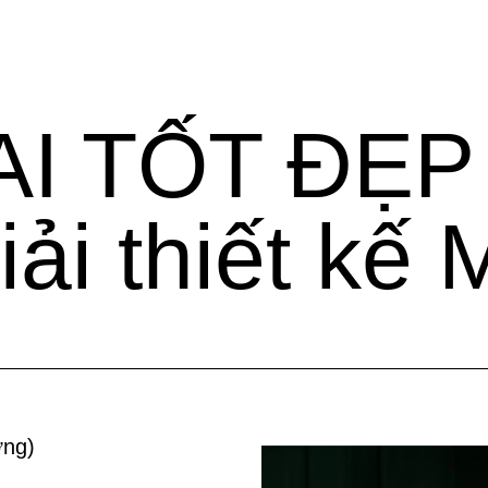
I TỐT ĐẸP
iải thiết kế
ởng
)