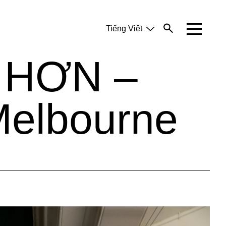
Tiếng Việt
English
中文 (简体)
 HƠN –
 Melbourne