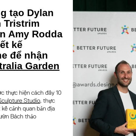
g tạo Dylan
 Tristrim
án Amy Rodda
ết kế
e để nhận
ralia Garden
c thực hiện cách đây 10
culpture Studio
, thực
t kế cảnh quan bản địa
ườn Bách thảo