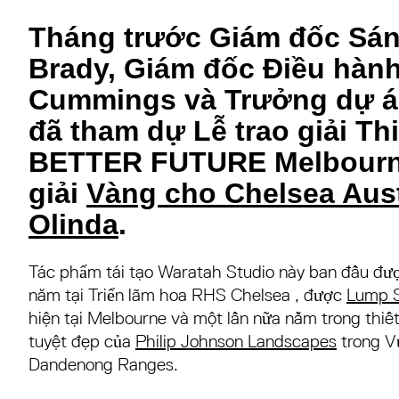
Tháng trước Giám đốc Sán
Brady, Giám đốc Điều hành
Cummings và Trưởng dự 
đã tham dự Lễ trao giải Thi
BETTER FUTURE Melbourn
giải
Vàng cho Chelsea Aust
Olinda
.
Tác phẩm tái tạo Waratah Studio này ban đầu đượ
năm tại Triển lãm hoa RHS Chelsea , được
Lump S
hiện tại Melbourne và một lần nữa nằm trong thiế
tuyệt đẹp của
Philip Johnson Landscapes
trong V
Dandenong Ranges.