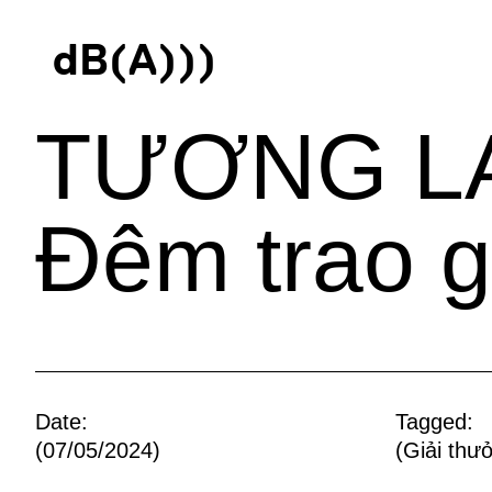
d
B
(
A
)
)
)
TƯƠNG LA
Đêm trao g
Date:
Tagged:
(07/05/2024)
(
Giải thư