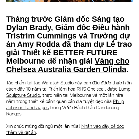
Tháng trước Giám đốc Sáng tạo
Dylan Brady, Giám đốc Điều hành
Tristrim Cummings và Trưởng dự
án Amy Rodda đã tham dự Lễ trao
giải Thiết kế BETTER FUTURE
Melbourne để nhận giải
Vàng cho
Chelsea Australia Garden Olinda
.
Tác phẩm tái tạo Waratah Studio này ban đầu được thực hiện
cách đây 10 năm tại Triển lãm hoa RHS Chelsea , được
Lump
Sculpture Studio
, thực hiện tại Melbourne và một lần nữa
nằm trong thiết kế cảnh quan bản địa tuyệt đẹp của
Philip
Johnson Landscapes
trong Vườn Bách thảo Dandenong
Ranges.
Xin chúc mừng đội ngũ một lần nữa!
Nhấn vào đây để đọc
thêm về dự án
.