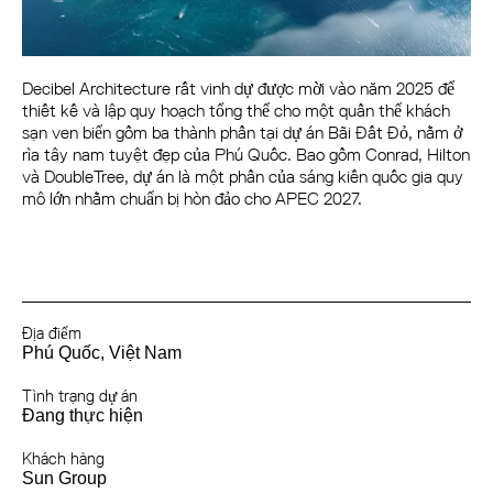
Decibel Architecture rất vinh dự được mời vào năm 2025 để
thiết kế và lập quy hoạch tổng thể cho một quần thể khách
sạn ven biển gồm ba thành phần tại dự án Bãi Đất Đỏ, nằm ở
rìa tây nam tuyệt đẹp của Phú Quốc. Bao gồm Conrad, Hilton
và DoubleTree, dự án là một phần của sáng kiến quốc gia quy
mô lớn nhằm chuẩn bị hòn đảo cho APEC 2027.
Phú Quốc, Việt Nam
Đang thực hiện
Sun Group
XMA
Địa điểm
Phú Quốc, Việt Nam
Tình trạng dự án
Đang thực hiện
Khách hàng
Sun Group