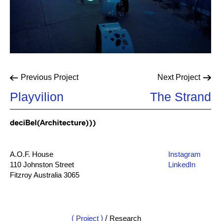
Previous
Project
Next
Project
Playvilion
The Strand
A.O.F. House
Instagram
110 Johnston Street
LinkedIn
Fitzroy Australia 3065
mail@db-a.co
+61 3 8648 8484
Project
/
Research