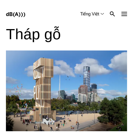
Tiếng Việt
English
中文 (简体)
Tháp gỗ