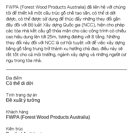
FWPA (Forest Wood Products Australia) đã liên hệ với chúng
tôi để thiết kế một cấu trúc gỗ chế tạo sẵn, có thể di dời
được, có thể được sử dụng để thúc đẩy những thay đổi gần
đây đối với Bộ luật Xây dựng Quốc gia (NCC), hiện cho phép
các tòa nhà kết cấu gỗ thỏa mãn cho các công trình có chiều
cao hiệu dụng lên tới 25m, tương đương với 8 tầng. Những
thay đổi này đối với NCC là cơ hội tuyệt vời để việc xây dựng
bằng gỗ tầng trung trở thành xu hướng chủ đạo, điều này sẽ
rất tốt cho cả môi trường, ngành xây dựng và những người cư
ngụ trong tòa nhà.
Địa điểm
Có thể di dời
Tình trạng dự án
Đề xuất ý tưởng
Khách hàng
FWPA (Forest Wood Products Australia)
Kiến trúc