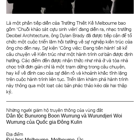
Là một phần tiếp diễn của Trường Thiết Kế Melbourne bao
gồm ‘Chuỗi khảo sát cựu sinh viên’ đang diễn ra, nhạc trưởng
Decibel Architecture, ông Dylan Brady đã được tiếp cận để tổ
chức một cuộc triển lãm hồi tưởng về sự nghiệp kiến trúc của
ông cho đến nay. Sự kiện ‘Công việc: Đang tiến hành’ sẽ kể
câu chuyện về Kiến trúc như một hành trình cơ bản được định
hướng. Các điểm đến được nhận thức như nhà ở và tòa nhà
chọc trời đơn giản chỉ là một trạm dừng trong câu chuyện,
hay kể về đỉnh cao của sự điên rồ và khoảnh khắc tĩnh lặng
trên cuộc hành trình liên tục. Triển lãm khám phá hành trình
này thông qua một loạt các bản phác thảo kéo dài hai thập
kỷ.
Những người giám hộ truyền thống của vùng đất
Dân tộc Bunurong Boon Wurrung và Wurundjeri Woi
Wurrung của Quốc gia Đông Kulin
Địa điểm
Đại học Melbourne, Melbourne, Úc