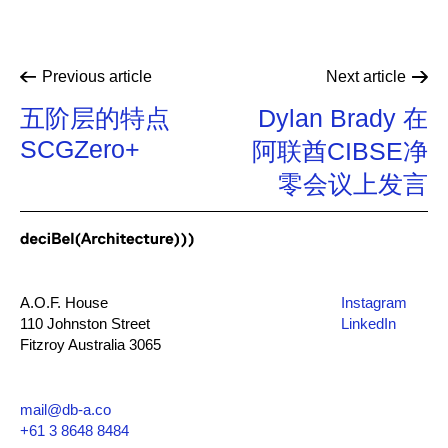
Previous
article
Next
article
五阶层的特点
Dylan Brady 在
SCGZero+
阿联酋CIBSE净
零会议上发言
A.O.F. House
Instagram
110 Johnston Street
LinkedIn
Fitzroy Australia 3065
mail@db-a.co
+61 3 8648 8484