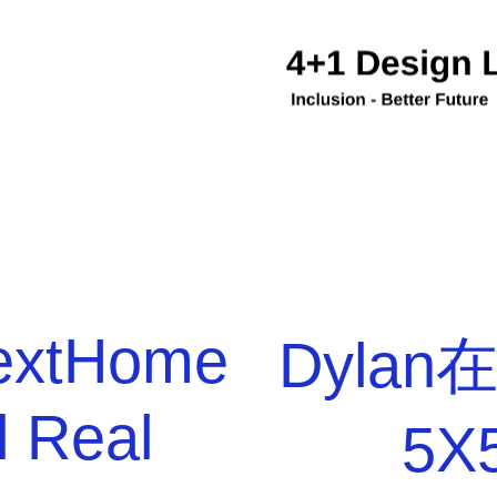
NextHome
Dyla
 Real
5