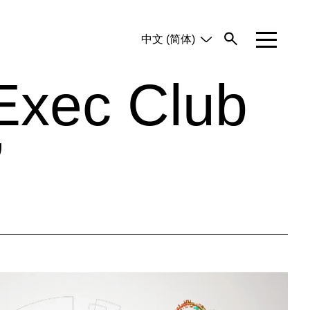
中文 (简体)
English
Tiếng Việt
xec Club
”