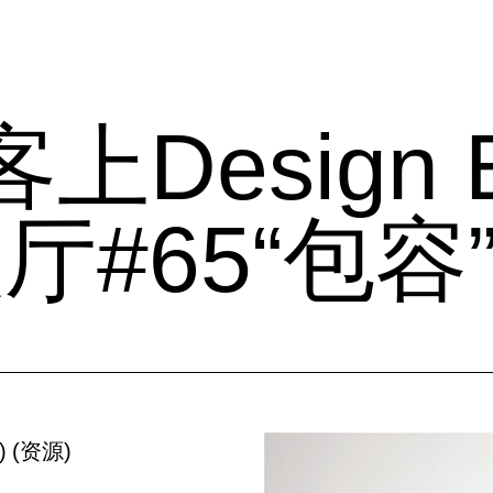
上Design E
#65“包容
)
(
资源
)