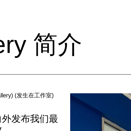
lery 简介
lery
)
(
发生在工作室
)
 兴奋地向外发布我们最
.