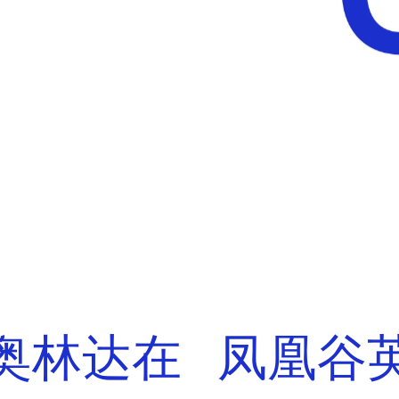
奥林达在
凤凰谷