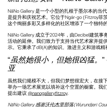
NāNo Gallery 是一个小型的扎根于墨尔本
是提升和庆祝艺术。它位于Ngár-go (Fitzro
这个绚丽多彩又多样化的社区增添了一个独特
NāNo Gallery 成立于2024年，由Decibe
活动的延伸。我们致力于支持当代艺术家并提
示。它秉承了dB(A)的知识、激进主义和游戏
“
虽然她很小，但她很凶猛。
”
亚
虽然我们规模不大，但我们梦想很宏大，在接
举办一场艺术展览以填补这个空置的橱窗。我
提出建议
@nanogalleryfitzroy
.
NāNo Gallery 感谢沃伦杰里部落(Wurundjeri 