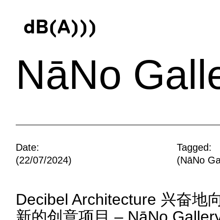
d
B
(
A
)
)
)
NāNo Gal
Date:
Tagged:
(22/07/2024)
(
NāNo Gal
Decibel Architecture
新的创意项目 – NāNo Gallery