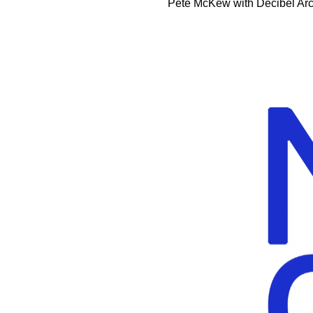
Pete McKew with Decibel Arch