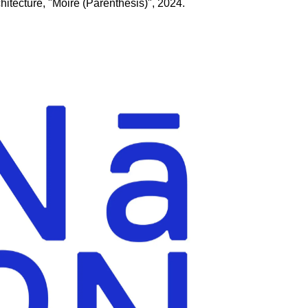
itecture, "Moire (Parenthesis)", 2024.