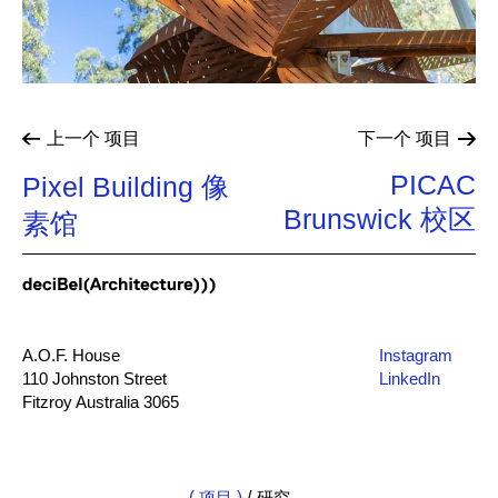
上一个
项目
下一个
项目
PICAC
Pixel Building 像
Brunswick 校区
素馆
A.O.F. House
Instagram
110 Johnston Street
LinkedIn
Fitzroy Australia 3065
mail@db-a.co
+61 3 8648 8484
项目
/
研究