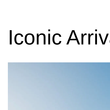
d
B
(
A
)
)
)
Iconic Arriv