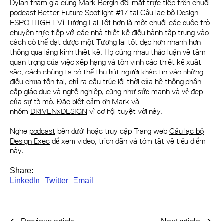
Dylan tham gia cùng
Mark Bergin
đối mặt trực tiếp trên chuỗi
podcast
Better Future Spotlight #17
tại Câu lạc bộ Design
ESPOTLIGHT Vì Tương Lai Tốt hơn là một chuỗi các cuộc trò
chuyện trực tiếp với các nhà thiết kế điều hành tập trung vào
cách có thể đạt được một Tương lai tốt đẹp hơn nhanh hơn
thông qua lăng kính thiết kế. Họ cùng nhau thảo luận về tầm
quan trọng của việc xếp hạng và tôn vinh các thiết kế xuất
sắc, cách chúng ta có thể thu hút người khác tin vào những
điều chưa tồn tại, chỉ ra cấu trúc lỗi thời của hệ thống phân
cấp giáo dục và nghề nghiệp, cũng như sức mạnh và vẻ đẹp
của sự tò mò. Đặc biệt cảm ơn Mark và
nhóm
DRIVENxDESIGN
vì cơ hội tuyệt vời này.
Nghe
podcast
bên dưới hoặc truy cập Trang web
Câu lạc bộ
Design Exec
để xem video, trích dẫn và tóm tắt về tiêu điểm
này.
Share:
LinkedIn
Twitter
Email