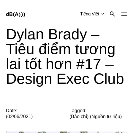
Tiếng Việt
English
中文 (简体)
Dylan Brady –
Tiêu điểm tương
lai tốt hơn #17 –
Design Exec Club
Date:
Tagged:
(02/06/2021)
(
Báo chí
)
(
Nguồn tư liệu
)