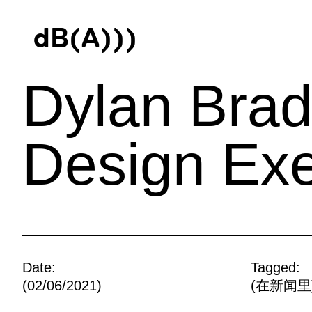
d
B
(
A
)
)
)
Dylan Br
Design Ex
Date:
Tagged:
(02/06/2021)
(
在新闻里