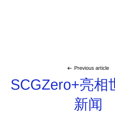
Previous
article
SCGZero+亮
新闻