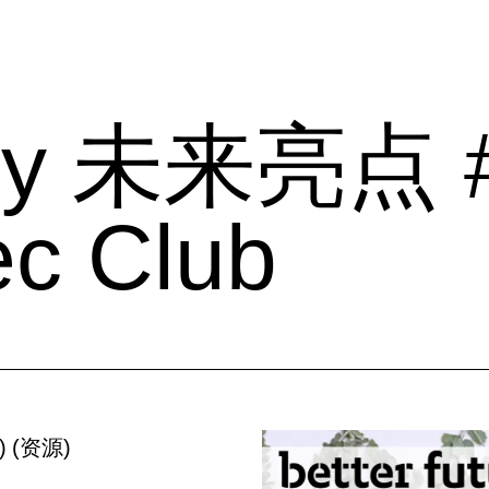
ady 未来亮点 #
ec Club
)
(
资源
)