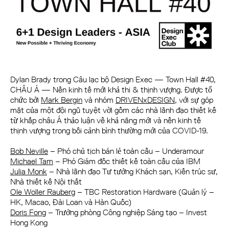
Dylan Brady trong Câu lạc bộ Design Exec — Town Hall #40,
CHÂU Á — Nền kinh tế mới khả thi & thịnh vượng. Được tổ
chức bởi
Mark Bergin
và nhóm
DRIVENxDESIGN
, với sự góp
mặt của một đội ngũ tuyệt vời gồm các nhà lãnh đạo thiết kế
từ khắp châu Á thảo luận về khả năng mới và nền kinh tế
thịnh vượng trong bối cảnh bình thường mới của COVID-19.
Bob Neville
– Phó chủ tịch bán lẻ toàn cầu – Underamour
Michael Tam
– Phó Giám đốc thiết kế toàn cầu của IBM
Julia Monk
– Nhà lãnh đạo Tư tưởng Khách sạn, Kiến trúc sư,
Nhà thiết kế Nội thất
Ole Woller Rauberg
– TBC Restoration Hardware (Quản lý –
HK, Macao, Đài Loan và Hàn Quốc)
Doris Fong
– Trưởng phòng Công nghiệp Sáng tạo – Invest
Hong Kong