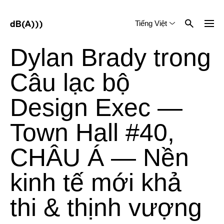
Tiếng Việt
English
中文 (简体)
Dylan Brady trong
Câu lạc bộ
Design Exec —
Town Hall #40,
CHÂU Á — Nền
kinh tế mới khả
thi & thịnh vượng