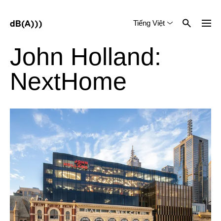
Tiếng Việt
English
中文 (简体)
John Holland:
NextHome