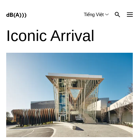
Tiếng Việt
English
中文 (简体)
Iconic Arrival