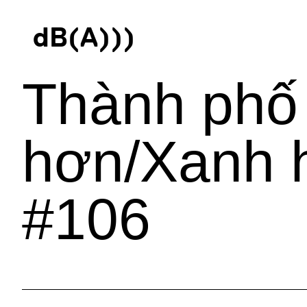
d
B
(
A
)
)
)
Thành phố
hơn/Xanh 
#106