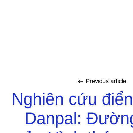
Previous
article
Nghiên cứu điển
Danpal: Đườn