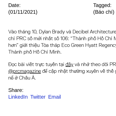
Date:
Tagged:
(01/11/2021)
(
Báo chí
)
Vào tháng 10, Dylan Brady và Decibel Architecture
chí PRC số mới nhất số 106: “Thành phố Hồ Chí
hơn” giới thiệu Tòa tháp Eco Green Hyatt Regency
Thành phố Hồ Chí Minh.
Đọc bài viết trực tuyến tại
đây
và nhớ theo dõi PR
@prcmagazine
để cập nhật thường xuyên về thế g
nổ ở Châu Á.
Share:
LinkedIn
Twitter
Email