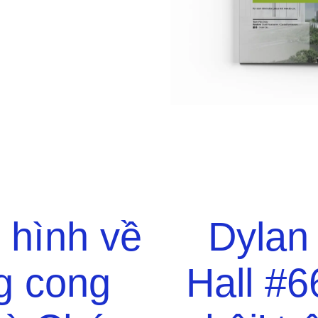
 hình về
Dylan
g cong
Hall #6