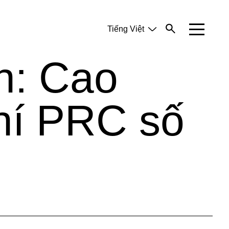
Tiếng Việt
English
中文 (简体)
h: Cao
hí PRC số