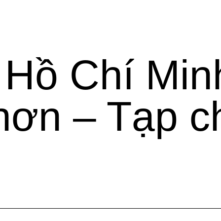
 Hồ Chí Min
hơn – Tạp c