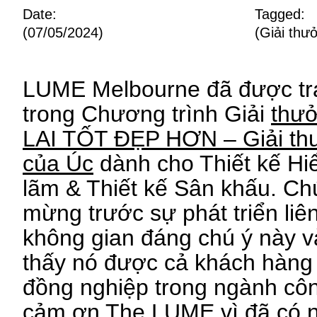
Date:
Tagged:
(07/05/2024)
(
Giải thư
LUME Melbourne đã được tra
trong Chương trình Giải
thư
LAI TỐT ĐẸP HƠN – Giải thư
của Úc
dành cho Thiết kế Hiển
lãm & Thiết kế Sân khấu. Chú
mừng trước sự phát triển liê
không gian đáng chú ý này v
thấy nó được cả khách hàng
đồng nghiệp trong ngành cô
cảm ơn The LUME vì đã có