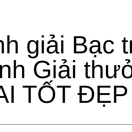
 giải Bạc t
nh Giải thư
I TỐT ĐẸP