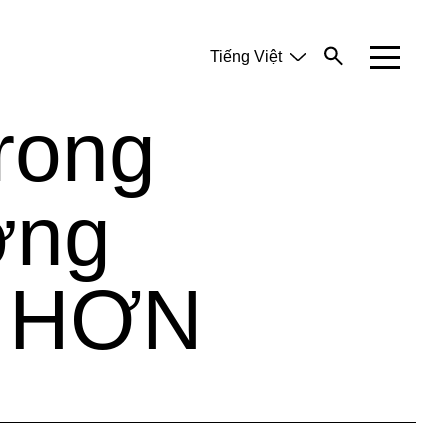
Tiếng Việt
English
中文 (简体)
rong
ởng
 HƠN