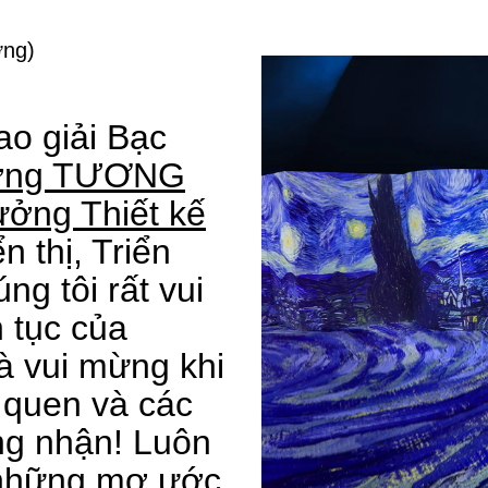
ởng
)
o giải Bạc
ởng TƯƠNG
ởng Thiết kế
 thị, Triển
ng tôi rất vui
n tục của
à vui mừng khi
 quen và các
ng nhận! Luôn
 những mơ ước