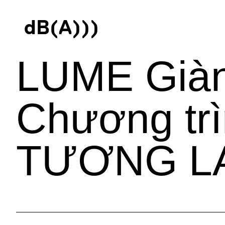
d
B
(
A
)
)
)
LUME Giành
Chương trì
TƯƠNG LA