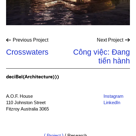
Previous
Project
Next
Project
Crosswaters
Công việc: Đang
tiến hành
A.O.F. House
Instagram
110 Johnston Street
LinkedIn
Fitzroy Australia 3065
mail@db-a.co
+61 3 8648 8484
Project
/
Research