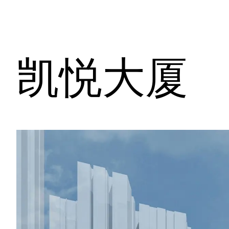
d
B
(
A
)
)
)
凯悦大厦