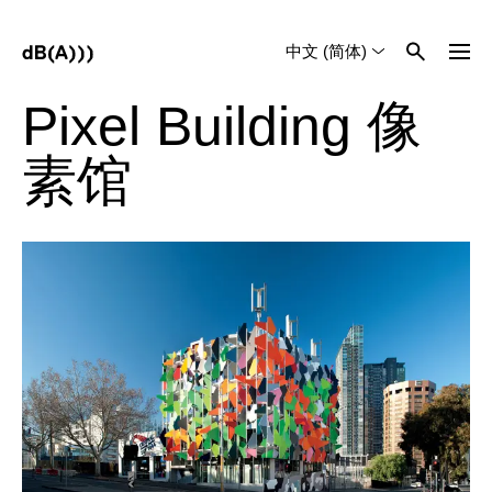
中文 (简体)
English
Tiếng Việt
Pixel Building 像
素馆