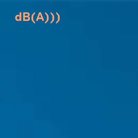
d
B
(
A
)
)
)